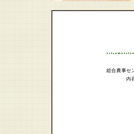
総合農事セ
内